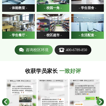
- 体能教室 -
- 校园一角 -
- 学生宿舍 -
- 学生餐厅 -
- 校区超市 -
- 生活配套 -
咨询校区环境
400-6789-850
收获学员家长
一致好评