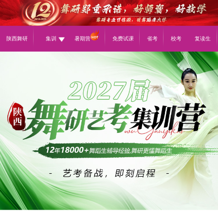
陕西舞研
集训
暑期营
免费试课
省考
校考
复读生