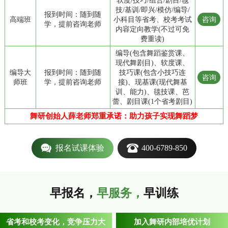
技/基训/即兴/模仿/编导/
报到时间：随到随
高端班
小科目等省考、校考考试
咨询
学，提前咨询老师
内容定向教学(不过可免
费重读)
编导(包含舞蹈鉴赏课、
现代舞剧目)、软度课、
编导大
报到时间：随到随
技巧课(包含小技巧连
咨询
师班
学，提前咨询老师
接)、现基课(现代舞基
训、能力)、毯技课、芭
蕾、剧目课(1个省考剧目)
舞研创始人薛老师郑重承诺：助力孩子实现舞蹈梦
报名试课体验
400-6789-850
早报名，
早服务，
早训练
省考和校考变化，竞争压力大
加入舞研内部培优计划