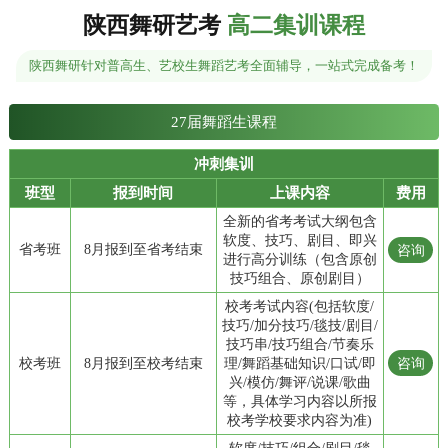
陕西舞研艺考
高二集训课程
陕西舞研针对普高生、艺校生舞蹈艺考全面辅导，一站式完成备考！
27届舞蹈生课程
冲刺集训
班型
报到时间
上课内容
费用
全新的省考考试大纲包含
软度、技巧、剧目、即兴
省考班
8月报到至省考结束
咨询
进行高分训练（包含原创
技巧组合、原创剧目）
校考考试内容(包括软度/
技巧/加分技巧/毯技/剧目/
技巧串/技巧组合/节奏乐
校考班
8月报到至校考结束
理/舞蹈基础知识/口试/即
咨询
兴/模仿/舞评/说课/歌曲
等，具体学习内容以所报
校考学校要求内容为准)
软度/技巧/组合/剧目/毯