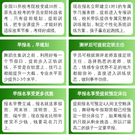
全国11所校考院校变成10所，
现在报名立即建立1对1的专属
原先走校考的学员全部转战省
学习服务群，提前进入专项训
考，只有提前规划，提前训
练，校长带队提供专属完整的
练，把专业课提升，才能好的
训练规划，制定个性化系统训
适应改革节奏，考得好成绩。
练方案，孩子赢在起跑线上。
早报名，早规划
测评后可提前定班主任
舞蹈生集训之前，利用好每一
学员可根据测评老师直接定班
个节假日，提前步入正轨训
主任，选择熟悉的老师，状
练，不管是在软度上，技巧上
态，情感专业优势不足的地方
都能提升一大截，专业水平至
都能弥补，直接进入训练状
少提升2-3个水平。
态，做到事半功倍。
早报名享受更多优惠
早报名享受提前预定床位
报名学费立减，报名就送寒假
提前报名可预定4人间太空舱床
营、周末班、清明营、五一
位，舞研每年假期营都已经预
营、端午营，现在报名比明年
定一部分床位了，如果晚报名
便宜不少钱，钱要花在刀刃
的只能从剩余挑选，所以27届
上。
高二的孩子一定要早报。